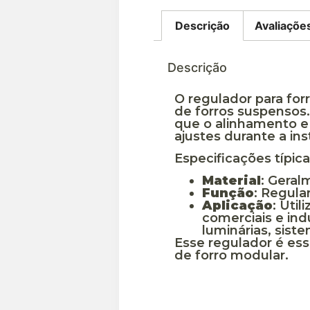
Descrição
Avaliaçõe
Descrição
O regulador para fo
de forros suspensos.
que o alinhamento e 
ajustes durante a in
Especificações típica
Material
: Geral
Função
: Regula
Aplicação
: Uti
comerciais e ind
luminárias, sis
Esse regulador é ess
de forro modular.