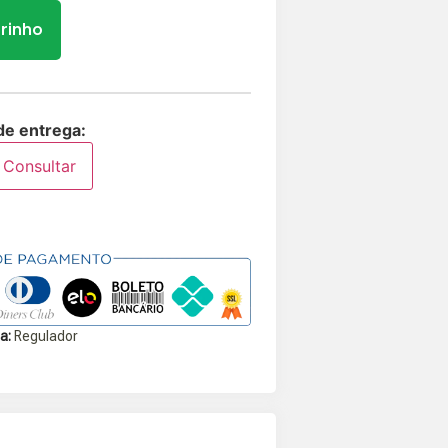
rrinho
de entrega:
Consultar
a:
Regulador