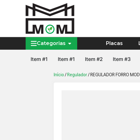
Categorias
Placas
Item #1
Item #1
Item #2
Item #3
Início
/
Regulador
/ REGULADOR FORRO MODU