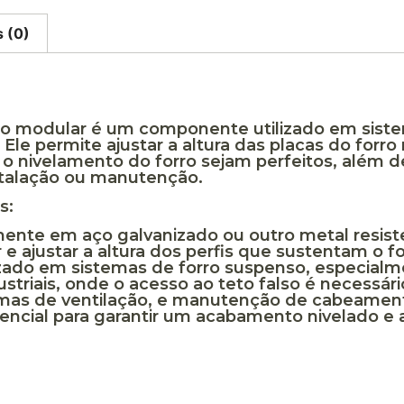
s (0)
rro modular é um componente utilizado em siste
 Ele permite ajustar a altura das placas do forr
o nivelamento do forro sejam perfeitos, além de 
stalação ou manutenção.
s:
mente em aço galvanizado ou outro metal resist
r e ajustar a altura dos perfis que sustentam o 
lizado em sistemas de forro suspenso, especia
ustriais, onde o acesso ao teto falso é necessári
temas de ventilação, e manutenção de cabeamen
encial para garantir um acabamento nivelado e 