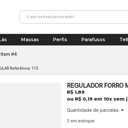
Lãs
Massas
Perfis
Parafusos
Tel
Item #4
LAR Referência: 115
REGULADOR FORRO M
R$
1,89
ou
R$
0,19
em 10x sem j
Quantidade de parcelas:
2 em estoque