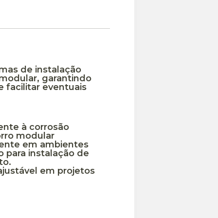
mas de instalação
o modular, garantindo
facilitar eventuais
ente à corrosão
forro modular
lmente em ambientes
o para instalação de
to.
ajustável em projetos