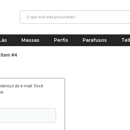
Lãs
Massas
Perfis
Parafusos
Tel
Item #4
ndereço de e-mail. Você
ha.