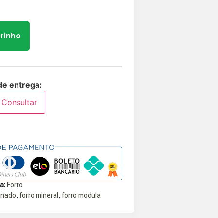
rrinho
de entrega:
Consultar
a:
Forro
onado
,
forro mineral
,
forro modula