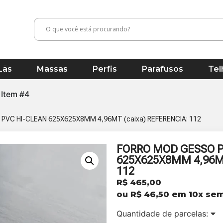
Lãs
Massas
Perfis
Parafusos
Tel
Item #4
PVC HI-CLEAN 625X625X8MM 4,96MT (caixa) REFERENCIA: 112
FORRO MOD GESSO P
625X625X8MM 4,96MT
112
R$
465,00
ou
R$
46,50
em 10x sem
Quantidade de parcelas: