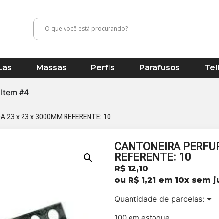
Lãs
Massas
Perfis
Parafusos
Tel
Item #4
 23 x 23 x 3000MM REFERENTE: 10
CANTONEIRA PERFUR
REFERENTE: 10
R$
12,10
ou
R$
1,21
em 10x sem j
Quantidade de parcelas:
100 em estoque