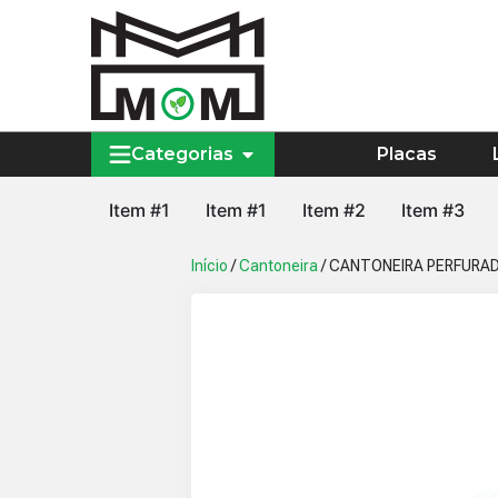
Categorias
Placas
Item #1
Item #1
Item #2
Item #3
Início
/
Cantoneira
/ CANTONEIRA PERFURADA