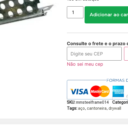
Adicionar ao ca
Consulte o frete e o prazo 
Não sei meu cep
SKU:
mmsteelframe014
Categori
Tags:
aço
,
cantoneira
,
drywall