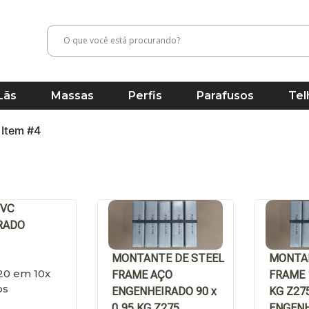
Lãs
Massas
Perfis
Parafusos
Tel
Item #4
PVC
RADO
0
MONTANTE DE STEEL
MONTA
20
em 10x
FRAME AÇO
FRAME 1
os
ENGENHEIRADO 90 x
KG Z27
0,95 KG Z275
ENGEN