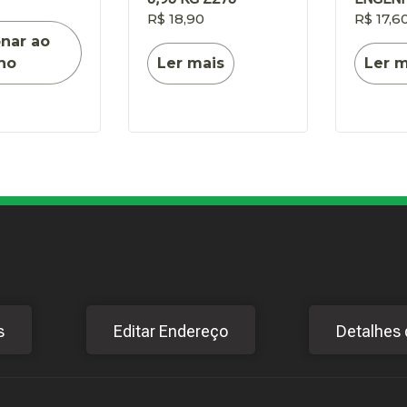
R$
18,90
R$
17,6
onar ao
ho
Ler mais
Ler m
s
Editar Endereço
Detalhes 