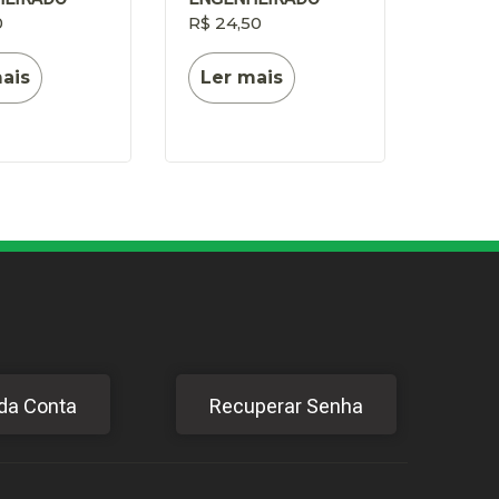
0
R$
24,50
ais
Ler mais
da Conta
Recuperar Senha