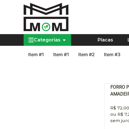
Categorias
Placas
Item #1
Item #1
Item #2
Item #3
FORRO 
AMADEI
R$
72,0
ou
R$
7,
sem jur